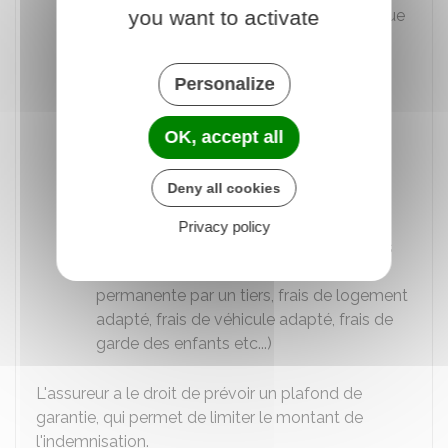
you want to activate
Atteinte permanente à l'Intégrité physique
et psychique (réduction des capacités
physiques et intellectuelles)
Personalize
Préjudice esthétique (déformation du
visage ou de l'apparence physique)
OK, accept all
Préjudice d'agrément (impossibilité de
pratiquer certaines activités de loisir)
Deny all cookies
Préjudice d'affection (pour vos proches)
Privacy policy
Préjudice économique (perte de revenus
professionnels, frais d'assistance
permanente par un tiers, frais de logement
adapté, frais de véhicule adapté, frais de
garde des enfants etc...)
L'assureur a le droit de prévoir un plafond de
garantie, qui permet de limiter le montant de
l'indemnisation.