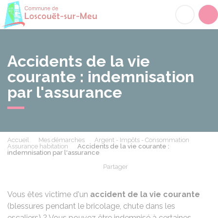
Loscouët-sur-Meu
Acc
Accidents de la vie
courante : indemnisation
par l'assurance
Accueil
Mes démarches
Argent - Impôts - Consommation
Assurance habitation
Accidents de la vie courante :
indemnisation par l'assurance
Partager
Partager sur Facebook
Partager sur X - Twit
Partager sur
Par
Vous êtes victime d'un
accident de la vie courante
(blessures pendant le bricolage, chute dans les
escaliers) ? Vous pouvez être indemnisé à certaines