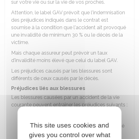
sur votre vie ou sur la vie de vos proches.
Attention, le label GAV prévoit que l'indemnisation
des préjudices indiqués dans le contrat est
soumise à la condition que l'accident ait provoqué
une invalidité de minimum
30 %
ou le décès de la
victime.
Mais chaque assureur peut prévoir un taux
d'invalidité moins élevé que celui du label GAV.
Les préjudices causés par les blessures sont
différents de ceux causés par le décès.
Préjudices liés aux blessures
Les blessures causées par un accident de la vie
courante peuvent entraîner les préjudices suivants :
Souffrances endurées (douleurs)
This site uses cookies and
Déficit fonctionnel permanent (incapacité
de se déplacer)
gives you control over what