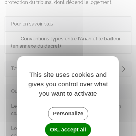
protection
du tribunal dont dépend le logement.
Pour en savoir plus
Conventions types entre l'Anah et le bailleur
(en annexe du décret)
Textes de référence
This site uses cookies and
gives you control over what
Questions ? Réponses !
you want to activate
Le propriétaire choisit-il librement le locataire en
cas de convention Anah ?
Personalize
Logement à louer : dans quel cas signer une
OK, accept all
convention avec l'Anah ?