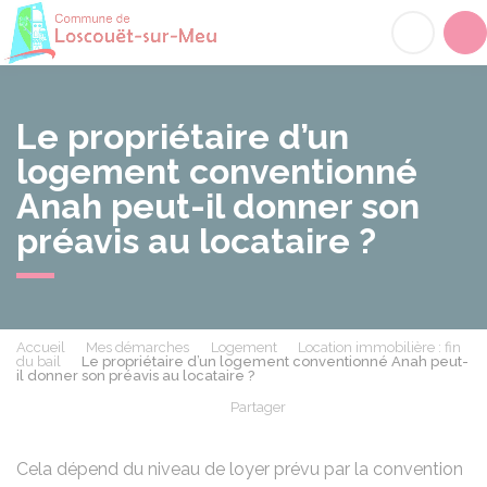
Loscouët-sur-Meu
Acc
Le propriétaire d’un
logement conventionné
Anah peut-il donner son
préavis au locataire ?
Accueil
Mes démarches
Logement
Location immobilière : fin
du bail
Le propriétaire d’un logement conventionné Anah peut-
il donner son préavis au locataire ?
Partager
Partager sur Facebook
Partager sur X - Twit
Partager sur
Par
Cela dépend du niveau de loyer prévu par la convention