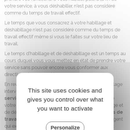
votre service, à vous déshabiller, n'est pas considéré
comme du temps de travail effectif.
Le temps que vous consacrez à votre habillage et
déshabillage n'est pas considéré comme du temps de
travail effectif même si vous le faites sur votre lieu de
travail.
Le temps d'habillage et de déshabillage est un temps au
cours duquel vous vous mettez en état de prendre votre
service sans pouvoir encore vous conformer aux
directives de vos supérieurs.
En revanche, si un temps d'habillage et de déshabillage
This site uses cookies and
intervient
alors que vous avez déjà pris votre
service
et êtes en conséquence à la disposition de
gives you control over what
votre administration employeur, ce temps d'habillage et
you want to activate
de déshabillage est
considéré comme du temps de
travail effectif
. C'est par exemple le cas pour un agent
qui exerce de manière exclusive ou non des travaux
Personalize