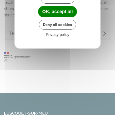
insalubres et/ou salissants lorsqu'il est amené à devoir
changer de tenue entre sa prise de poste et la fin de son
OK, accept all
service.
Deny all cookies
Textes de référence
Privacy policy
LOSCOUËT-SUR-MEU