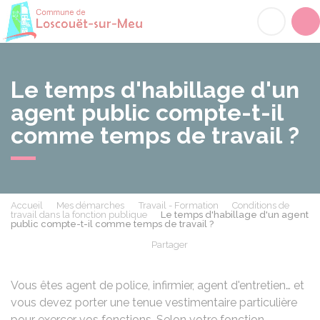
Loscouët-sur-Meu
Acc
Le temps d'habillage d'un
agent public compte-t-il
comme temps de travail ?
Accueil
Mes démarches
Travail - Formation
Conditions de
travail dans la fonction publique
Le temps d'habillage d'un agent
public compte-t-il comme temps de travail ?
Partager
Partager sur Facebook
Partager sur X - Twit
Partager sur
Par
Vous êtes agent de police, infirmier, agent d'entretien… et
vous devez porter une tenue vestimentaire particulière
pour exercer vos fonctions. Selon votre fonction