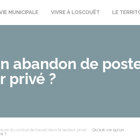
uët-sur-Meu
VIE MUNICIPALE
VIVRE À LOSCOUËT
LE TERRIT
n abandon de poste
r privé ?
ture du contrat de travail dans le secteur privé
Qu'est-ce qu'un
vé ?