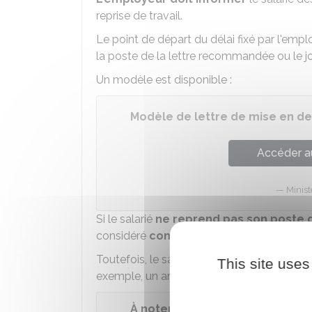
reprise de travail.
Le point de départ du délai fixé par l'empl
la poste de la lettre recommandée ou le j
Un modèle est disponible :
Modèle de lettre de mise en 
Accéder a
Minist
Si le salarié
ne reprend pas son poste d
considéré
comme une démission
par l'
Toutefois, le salarié peut répondre à la 
This site uses
exemple, un arrêt de travail pour justifier
À noter