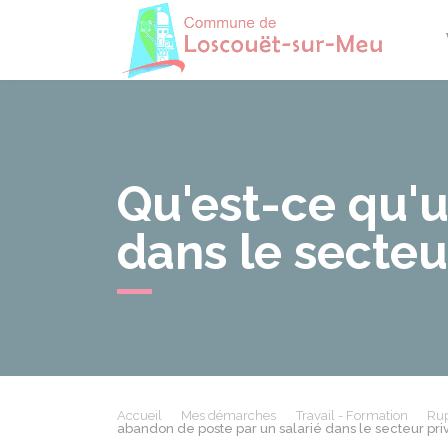
Losco
Qu'est-ce qu'u
dans le secteu
Accueil
Mes démarches
Travail - Formation
Rup
abandon de poste par un salarié dans le secteur pri