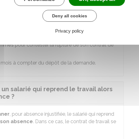
ttre en demeure
le salarié de justifier son
ontrat de travail du salarié est alors suspendu.
Deny all cookies
 période.
Privacy policy
alarié
hommes
pour contester la rupture de son contrat de
n mois à compter du dépôt de la demande.
un salarié qui reprend le travail alors
ence ?
nner
, pour absence injustifiée, le salarié qui reprend
r son absence
. Dans ce cas, le contrat de travail se