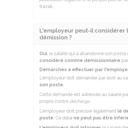
travail.
L'employeur peut-il considére
démission ?
Oui
, le salarié qui a abandonné son poste 
considéré comme démissionnaire
par
Démarches à effectuer par l'employe
L'employeur doit demander par écrit au sa
son poste
.
Cette demande est adressée au salarié pa
propre contre
décharge
.
L'employeur doit préciser également
le d
poste
. Ce délai
ne peut pas être inféri
L'employeur doit informer
le salarié d