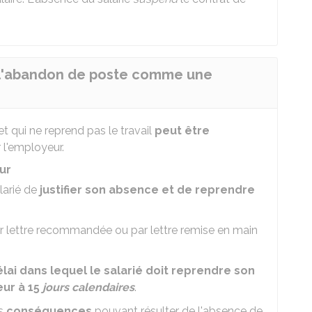
r l'abandon de poste comme une
et qui ne reprend pas le travail
peut être
 l'employeur.
ur
larié de
justifier son absence et de reprendre
r lettre recommandée ou par lettre remise en main
élai dans lequel le salarié doit reprendre son
eur à 15
jours calendaires
.
es
conséquences
pouvant résulter de l'absence de