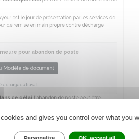
oyeur est le jour de présentation par les services de
our de remise en main propre contre décharge.
demeure pour abandon de poste
u Modèle de document
ère chargé du travail
ans ce délai
, l'abandon de poste peut être
employeur.
demande de l'employeur en lui communiquant, par
 cookies and gives you control over what you w
 de son absence.
Personalize
OK, accept all