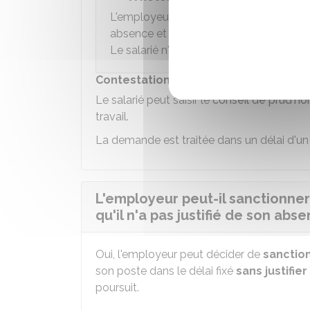
L'employeur peut décider de ne pas
me
absence et de reprendre son poste. Le c
Le salarié n'est pas payé pendant cette
Contestation de la démission par le s
Le salarié peut saisir le
conseil de prud'
travail.
La demande est traitée dans un délai d'u
L'employeur peut-il sanctionner 
qu'il n'a pas justifié de son abs
Oui, l'employeur peut décider de
sanctio
son poste dans le délai fixé
sans justifie
poursuit.