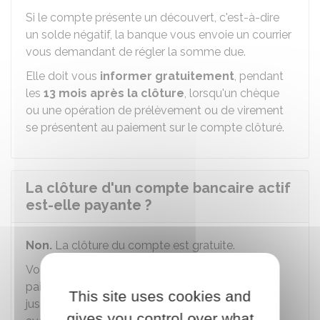
Si le compte présente un découvert, c'est-à-dire
un solde négatif, la banque vous envoie un courrier
vous demandant de régler la somme due.
Elle doit vous
informer gratuitement
, pendant
les
13 mois
après la clôtur
e
, lorsqu'un chèque
ou une opération de prélèvement ou de virement
se présentent au paiement sur le compte clôturé.
La clôture d'un compte bancaire actif
est-elle payante ?
Non.
La clôture du compte est gratuite.
Vous devez régler les frais de services de
paiement (par exemple : cotisation de carte)
This site uses cookies and
jusqu'à la date de résiliation du compte. Si vous
gives you control over what