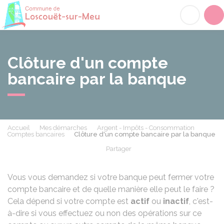
Loscouët-sur-Meu
Acc
Clôture d'un compte
bancaire par la banque
Accueil
Mes démarches
Argent - Impôts - Consommation
Comptes bancaires
Clôture d'un compte bancaire par la banque
Partager
Partager sur Facebook
Partager sur X - Twit
Partager sur
Par
Vous vous demandez si votre banque peut fermer votre
compte bancaire et de quelle manière elle peut le faire ?
Cela dépend si votre compte est
actif
ou
inactif
, c'est-
à-dire si vous effectuez ou non des opérations sur ce