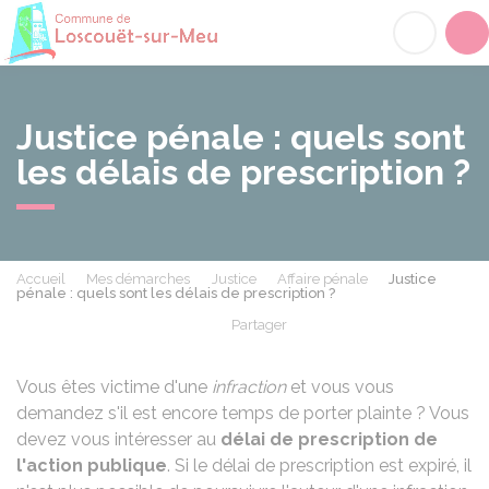
Loscouët-sur-Meu
Acc
Justice pénale : quels sont
les délais de prescription ?
Accueil
Mes démarches
Justice
Affaire pénale
Justice
pénale : quels sont les délais de prescription ?
Partager
Partager sur Facebook
Partager sur X - Twit
Partager sur
Par
Vous êtes victime d'une
infraction
et vous vous
demandez s'il est encore temps de porter plainte ? Vous
devez vous intéresser au
délai de prescription de
l'action publique
. Si le délai de prescription est expiré, il