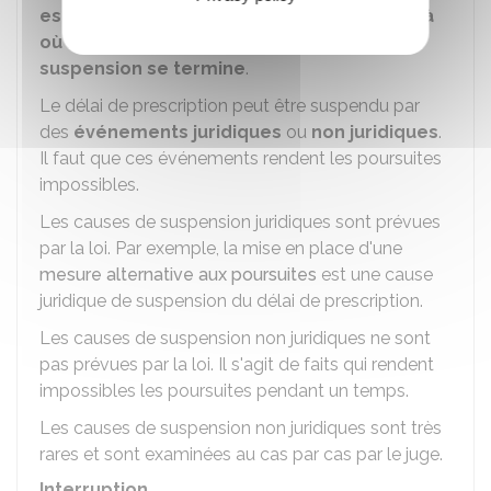
est arrêté
. Le
délai
de prescription
reprend là
où il s'était arrêté quand la cause de
suspension se termine
.
Le délai de prescription peut être suspendu par
des
événements juridiques
ou
non juridiques
.
Il faut que ces événements rendent les poursuites
impossibles.
Les causes de suspension juridiques sont prévues
par la loi. Par exemple, la mise en place d'une
mesure alternative aux poursuites
est une cause
juridique de suspension du délai de prescription.
Les causes de suspension non juridiques ne sont
pas prévues par la loi. Il s'agit de faits qui rendent
impossibles les poursuites pendant un temps.
Les causes de suspension non juridiques sont très
rares et sont examinées au cas par cas par le juge.
Interruption