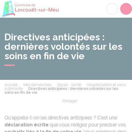
Loscouët-sur-Meu
Acc
Directives anticipées :
dernières volontés sur les
soins en fin de vie
Accueil
Mes démarches
Social - Santé
Hospitalisation et soins
à domicile
Directives anticipées : dernières volontés sur les
soins en fin de vie
Partager
Partager sur Facebook
Partager sur X - Twit
Partager sur
Par
Qu'appelle-t-on les directives anticipées ? C'est une
déclaration écrite
que vous rédigez pour préciser vos
souhaits liés à la fin de votre vie
. Vous exprimez ainsi