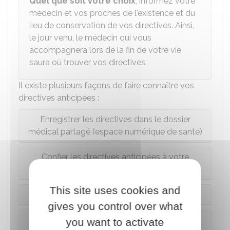
Quel que soit votre choix
, informez votre
médecin et vos proches de l'existence et du
lieu de conservation de vos directives. Ainsi,
le jour venu, le médecin qui vous
accompagnera lors de la fin de votre vie
saura où trouver vos directives.
Il existe plusieurs façons de faire connaître vos
directives anticipées :
Enregistrer les directives dans le dossier
médical partagé (espace numérique de santé)
Confier les directives anticipées à votre
médecin de ville (traitant ou autre)
This site uses cookies and
Confier les directives à un proche
gives you control over what
Confier les directives à l'hôpital ou
you want to activate