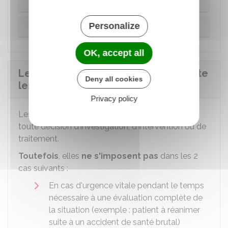
l'établissement pour personnes âgées
Personalize
Conserver les directives chez soi
OK, accept all
Le médecin doit-il prendre en compte
Deny all cookies
les directives anticipées ?
Privacy policy
Les directives
s'imposent au médecin
pour
toute décision d'investigation, d'intervention ou de
traitement.
Toutefois
, elles
ne s'imposent pas
dans les 2
cas suivants :
En cas d'urgence vitale pendant le temps
nécessaire à une évaluation complète de
la situation (exemple : patient à réanimer
suite à un accident de santé brutal)