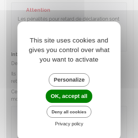
Attention
Les pénalités pour retard de déclaration sont
calculées sur le montant total de l'impôt dû,
sans prise en compte des acomptes et
This site uses cookies and
prélèvements déjà versés.
gives you control over what
Intérêts de retard
you want to activate
Des intérêts de retard vous sont aussi appliqués.
Ils s'élèvent à
0,20 %
de l'impôt dû par mois de
Personalize
retard (soit
2,4 %
sur 1 an).
Ces intérêts s'appliquent jusqu'au dernier jour du
OK, accept all
mois du dépôt de la déclaration de revenus.
Deny all cookies
À noter
L'assiette de calcul des intérêts de retard est
Privacy policy
diminuée des versements que vous avez
déjà effectués (prélèvement à la source, par