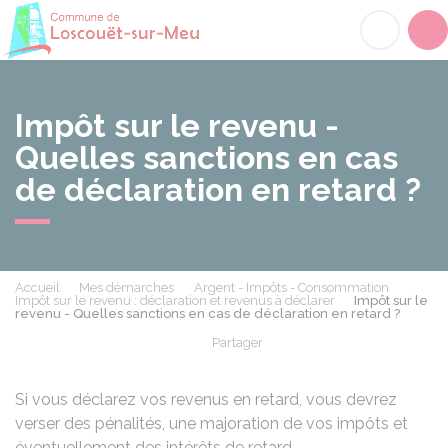
Loscouët-sur-Meu
Acc
Impôt sur le revenu -
Quelles sanctions en cas
de déclaration en retard ?
Accueil
Mes démarches
Argent - Impôts - Consommation
Impôt sur le revenu : déclaration et revenus à déclarer
Impôt sur le
revenu - Quelles sanctions en cas de déclaration en retard ?
Partager
Partager sur Facebook
Partager sur X - Twit
Partager sur
Par
Si vous déclarez vos revenus en retard, vous devrez
verser des pénalités, une majoration de vos impôts et
éventuellement des intérêts de retard.