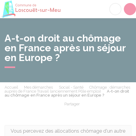
Loscouët-sur-Meu
Acc
A-t-on droit au chômage
en France après un séjour
en Europe ?
Accueil
Mes démarches
Social - Santé
Chômage : démarches
auprès de France Travail (anciennement Pôle emploi)
A-t-on droit
au chômage en France après un séjour en Europe ?
Partager
Partager sur Facebook
Partager sur X - Twit
Partager sur
Par
Vous percevez des allocations chômage d'un autre