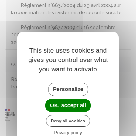
Règlement n°883/2004 du 29 avril 2004 sur
la coordination des systèmes de sécurité sociale
Règlement n°987/2009 du 16 septembre
2009 relatif à la coordination des systèmes de
sécurité sociale
This site uses cookies and
gives you control over what
Questions ? Réponses !
you want to activate
Résident européen : comment chercher du
travail en France ?
Personalize
OK, accept all
Deny all cookies
Privacy policy