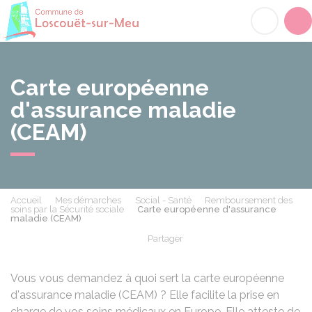
Loscouët-sur-Meu
Acc
Carte européenne
d'assurance maladie
(CEAM)
Accueil
Mes démarches
Social - Santé
Remboursement des
soins par la Sécurité sociale
Carte européenne d'assurance
maladie (CEAM)
Partager
Partager sur Facebook
Partager sur X - Twit
Partager sur
Par
Vous vous demandez à quoi sert la carte européenne
d'assurance maladie (CEAM) ? Elle facilite la prise en
charge de vos soins médicaux en Europe. Elle atteste de