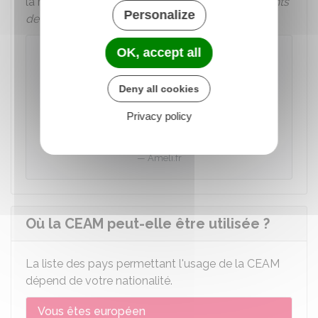
la rubrique
Mes démarches
puis
Remboursements
Personalize
de soins à l'étranger
.
OK, accept all
Se faire rembourser des soins
effectués à l'étranger depuis le compte
Ameli
Deny all cookies
Privacy policy
Accéder au service en ligne
Ameli.fr
Où la CEAM peut-elle être utilisée ?
La liste des pays permettant l'usage de la CEAM
dépend de votre nationalité.
Vous êtes européen