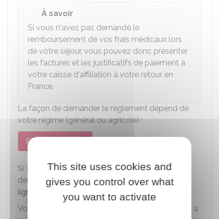
À savoir
Si vous n'avez pas demandé le
remboursement de vos frais médicaux lors
de votre séjour, vous pouvez donc présenter
les factures et les justificatifs de paiement à
votre caisse d'affiliation à votre retour en
France.
La façon de demander le règlement dépend de
votre régime (général ou agricole) :
Régime général
Régime agricole
This site uses cookies and
Si vous avez un
compte Ameli
, vous pouvez
demander le
remboursement de ces soins en
gives you control over what
ligne
.
you want to activate
Vous devez vous rendre sur votre compte Ameli à