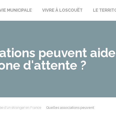
uët-sur-Meu
VIE MUNICIPALE
VIVRE À LOSCOUËT
LE TERRIT
ations peuvent aide
one d'attente ?
ée d'un étranger en France
Quelles associations peuvent