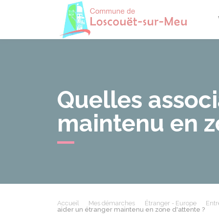
Losco
Quelles associ
maintenu en z
Accueil
Mes démarches
Étranger - Europe
Entr
aider un étranger maintenu en zone d'attente ?