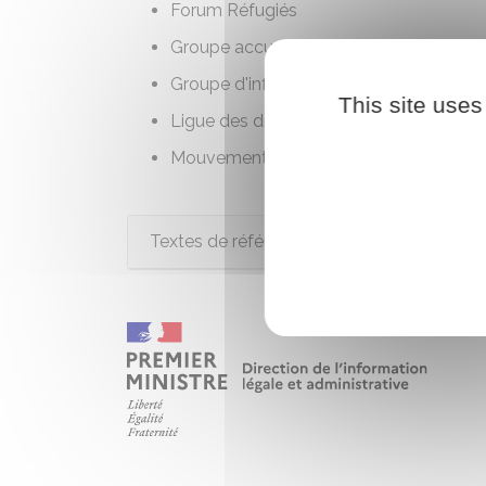
Forum Réfugiés
Groupe accueil et solidarité (GAS)
Groupe d'information et de soutien des 
This site uses
Ligue des droits de l'Homme (LDH)
Mouvement contre le racisme et pour l'
Textes de référence