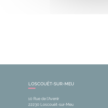
LOSCOUËT-SUR-MEU
10 Rue de l'Avenir
22230
Loscouët-sur-Meu