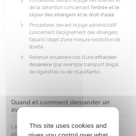
Procédures devant le juge des libertés et
de la détention concernant
l'entrée et le
séjour des étrangers et le droit d'asile
Procédures devant le juge administratif
concernant l'éloignement des étrangers
faisant l'objet d'une mesure restrictive de
liberté
Retenue douanière lors d'une
infraction
douanière
(par exemple transport illégal
de cigarettes ou de stupéfiants).
Quand et comment demander un
avocat commis d'office ?
This site uses cookies and
L'avocat peut être commis d'office pour une
personne mineure et pour une personne majeure
gives you control over what