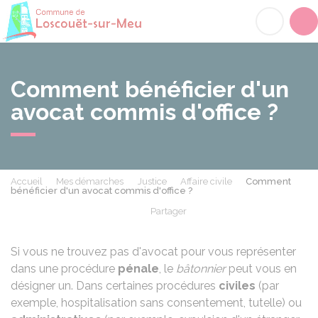
Loscouët-sur-Meu
Acc
Comment bénéficier d'un
avocat commis d'office ?
Accueil
Mes démarches
Justice
Affaire civile
Comment
bénéficier d'un avocat commis d'office ?
Partager
Partager sur Facebook
Partager sur X - Twit
Partager sur
Par
Si vous ne trouvez pas d'avocat pour vous représenter
dans une procédure
pénale
, le
bâtonnier
peut vous en
désigner un. Dans certaines procédures
civiles
(par
exemple, hospitalisation sans consentement, tutelle) ou