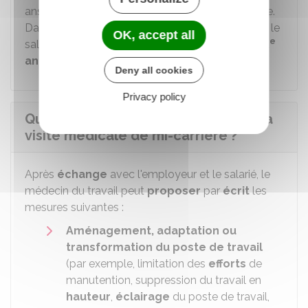
ans en même temps qu'une autre visite médicale.
Dans ce cas, le médecin du travail doit examiner le
OK, accept all
e
salarié dans les
2 ans avant l'année de son 45
anniversaire
.
Deny all cookies
Privacy policy
Quelles sont les conséquences de la
visite médicale de mi-carrière ?
Après
échange
avec l'employeur et le salarié, le
médecin du travail peut
proposer
par
écrit
les
mesures suivantes :
Aménagement, adaptation ou
transformation du poste de travail
(par exemple, limitation des
efforts
de
manutention, suppression du travail en
hauteur
,
éclairage
du poste de travail,