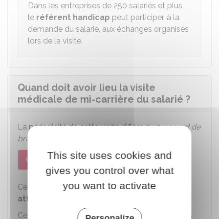
Dans les entreprises de 250 salariés et plus,
le
référent handicap
peut participer, à la
demande du salarié, aux échanges organisés
lors de la visite.
Quand doit avoir lieu la visite
médicale de mi-carrière du salarié ?
La périodicité de cette visite diffère si un
accord de
branche
est applicable ou non à l'entreprise.
This site uses cookies and
Cas général
Accord de branche
gives you control over what
you want to activate
Cette visite a lieu dans l'année civile où le salarié
atteint 45 ans
.
Cet examen peut être organisé avant l'âge de 45
Personalize