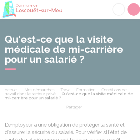
Loscouët-sur-Meu
Acc
Qu'est-ce que la visite
médicale de mi-carrière
pour un salarié ?
Accueil
Mes démarches
Travail - Formation
Conditions de
travail dans le secteur privé
Qu'est-ce que la visite médicale de
mi-carrière pour un salarié ?
Partager
Partager sur Facebook
Partager sur X - Twit
Partager sur
Par
L'employeur a une obligation de protéger la santé et
d'assurer la sécurité du salarié. Pour vérifier si l'état de
santé du salarié correspond toujours au poste qu'il