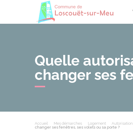
Losco
Quelle autori
changer ses fe
Accueil
Mes démarches
Logement
Autorisatio
changer ses fenêtres, ses volets ou sa porte ?