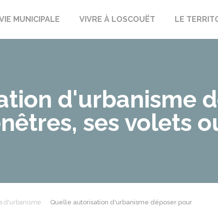
uët-sur-Meu
VIE MUNICIPALE
VIVRE À LOSCOUËT
LE TERRIT
sation d'urbanisme 
nêtres, ses volets o
ns d'urbanisme
Quelle autorisation d'urbanisme déposer pour