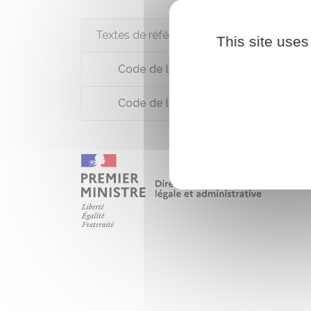
Textes de référence
This site uses
Code de l'urbanisme : article R*421-1
Code de l'urbanisme : article R*421-1