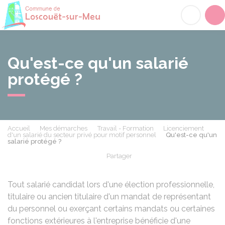
Loscouët-sur-Meu
Acc
Qu'est-ce qu'un salarié
protégé ?
Accueil
Mes démarches
Travail - Formation
Licenciement
d'un salarié du secteur privé pour motif personnel
Qu'est-ce qu'un
salarié protégé ?
Partager
Partager sur Facebook
Partager sur X - Twit
Partager sur
Par
Tout salarié candidat lors d'une élection professionnelle,
titulaire ou ancien titulaire d'un mandat de représentant
du personnel ou exerçant certains mandats ou certaines
fonctions extérieures à l'entreprise bénéficie d'une