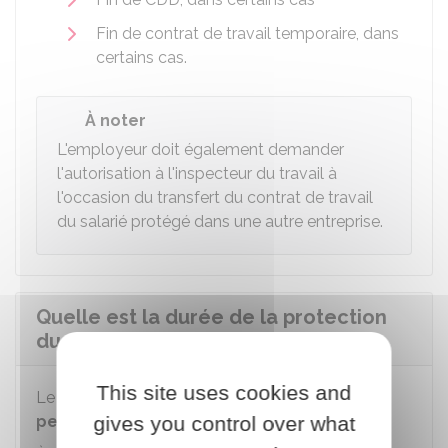
Fin de contrat de travail temporaire, dans
certains cas.
À noter
L'employeur doit également demander
l'autorisation à l'inspecteur du travail à
l'occasion du transfert du contrat de travail
du salarié protégé dans une autre entreprise.
Quelle est la durée de la protection
du salarié protégé ?
This site uses cookies and
Le salarié protégé bénéficie d'une protection
pendant toute la durée de son mandat
gives you control over what
.