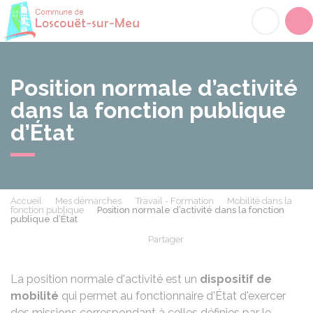
Loscouët-sur-Meu
Acc
Position normale d’activité
dans la fonction publique
d’État
Accueil
Mes démarches
Travail - Formation
Mobilité dans la
fonction publique
Position normale d’activité dans la fonction
publique d’État
Partager
Partager sur Facebook
Partager sur X - Twit
Partager sur
Par
La position normale d'activité est un
dispositif de
mobilité
qui permet au fonctionnaire d'État d'exercer
des missions correspondant à celles définies par le