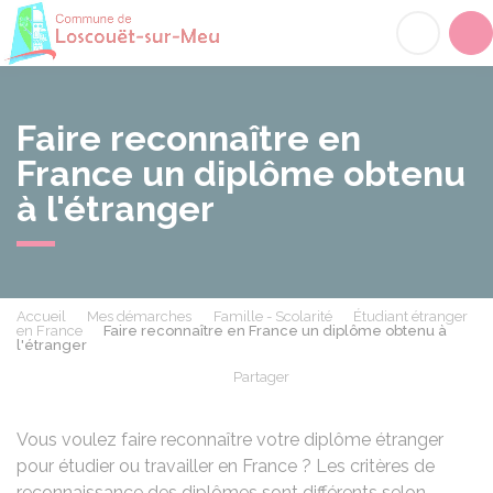
Loscouët-sur-Meu
Acc
Faire reconnaître en
France un diplôme obtenu
à l'étranger
Accueil
Mes démarches
Famille - Scolarité
Étudiant étranger
en France
Faire reconnaître en France un diplôme obtenu à
l'étranger
Partager
Partager sur Facebook
Partager sur X - Twit
Partager sur
Par
Vous voulez faire reconnaître votre diplôme étranger
pour étudier ou travailler en France ? Les critères de
reconnaissance des diplômes sont différents selon