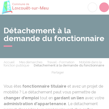
Loscouët-sur-Meu
Acc
Détachement à la
demande du fonctionnaire
Accueil
Mes démarches
Travail - Formation
Mobilité dans la
fonction publique
Détachement à la demande du fonctionnaire
Partager
Partager sur Facebook
Partager sur X - Twit
Partager sur
Par
Vous êtes
fonctionnaire titulaire
et avez un projet de
mobilité ? Le détachement peut vous permettre de
changer d'emploi
tout en
gardant un lien
avec votre
administration d'appartenance
. Le détachement