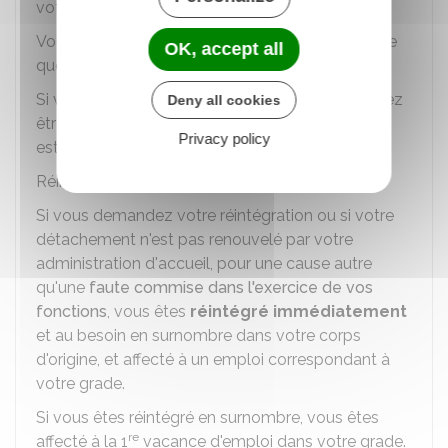
votre corps d'origine.
Vous êtes prioritaire pour être affecté sur le poste
OK, accept all
que vous occupiez avant votre détachement.
Si vous refusez le poste proposé, vous ne pouvez
Deny all cookies
être nommé sur un autre emploi que si un poste
Privacy policy
est vacant.
Réintégration en fin de détachement
Si vous demandez votre réintégration ou si votre
détachement n'est pas renouvelé par votre
administration d'accueil, pour une cause autre
qu'une
faute commise dans l'exercice de vos
fonctions
, vous êtes
réintégré immédiatement
et au besoin en surnombre dans votre corps
d'origine, et affecté à un emploi correspondant à
votre grade.
Si vous êtes réintégré en surnombre, vous êtes
re
affecté à la 1
vacance d'emploi dans votre grade.