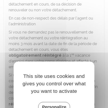
détachement en cours, de sa décision de
renouveler ou non votre détachement.
En cas de non-respect des délais par l'agent ou
l'administration
Si vous ne demandez pas le renouvellement de
votre détachement ou votre réintégration au
moins 3 mois avant la date de fin de la période de
détachement en cours, vous êtes
re
obligatoirement réintégré
à la 1
vacance
d'emploi dans votre corps d'origine et affecté à un
emploi correspondant à votre grade.
Si votre administration d'accueil ne fait pas
This site uses cookies and
connaitre sa décision de renouveler ou non votre
gives you control over what
détachement au moins 2 mois avant la date de fin
you want to activate
de la période de détachement en cours, elle
continue de vous
rémunérer jusqu'à votre
re
réintégration à la 1
vacance d'emploi
dans
Personalize