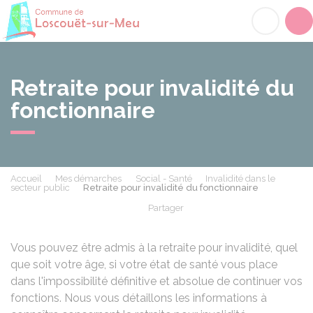
Loscouët-sur-Meu
Acc
Retraite pour invalidité du
fonctionnaire
Accueil
Mes démarches
Social - Santé
Invalidité dans le
secteur public
Retraite pour invalidité du fonctionnaire
Partager
Partager sur Facebook
Partager sur X - Twit
Partager sur
Par
Vous pouvez être admis à la retraite pour invalidité, quel
que soit votre âge, si votre état de santé vous place
dans l'impossibilité définitive et absolue de continuer vos
fonctions. Nous vous détaillons les informations à