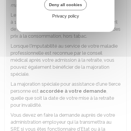
Deny all cookies
majoration spéciale
.
Le montant de cette majoration est fixé
Privacy policy
er
à
1 365,08 €
. Ce montant est revalorisé au 1
avril
de chaque année en fonction de l'indice annuel des
prix à la consommation, hors tabac.
Lorsque l'imputabilité au service de votre maladie
professionnelle est reconnue par le conseil
médical après votre admission à la retraite, vous
pouvez également bénéficier de la majoration
spéciale.
La majoration spéciale pour assistance d'une tierce
personne est
accordée à votre demande
,
quelle que soit la date de votre mise à la retraite
pour invalidité.
Vous devez en faire la demande auprès de votre
administration employeur qui la transmettra au
SRE
si vous êtes fonctionnaire d'Etat ou à la