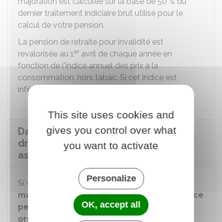
majoration est calculée sur la base de
50 %
du
dernier traitement indiciaire brut utilisé pour le
calcul de votre pension.
La pension de retraite pour invalidité est
er
revalorisée au 1
avril de chaque année en
fonction de l'indice annuel des prix à la
consommation, hors tabac. Si cet indice est
inférieur à un, il est porté à
1 %
.
This site uses cookies and
gives you control over what
Dans quel cas le fonctionnaire a-t-il
droit à la majoration spéciale pour
you want to activate
assistance d'une tierce personne ?
Personalize
Si vous êtes dans l'obligation d'avoir recours
de
manière constante
à l'
assistance d'une tierce
OK, accept all
personne pour accomplir les actes
ordinaires de la vie
, vous avez droit à une