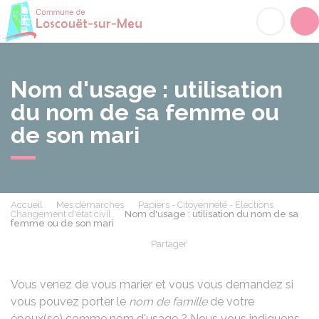
Loscouët-sur-Meu
Acc
Nom d'usage : utilisation
du nom de sa femme ou
de son mari
Accueil
Mes démarches
Papiers - Citoyenneté - Élections
Changement d'état civil
Nom d'usage : utilisation du nom de sa
femme ou de son mari
Partager
Partager sur Facebook
Partager sur X - Twit
Partager sur
Par
Vous venez de vous marier et vous vous demandez si
vous pouvez porter le
nom de famille
de votre
époux(se) comme nom d'usage ? Nous vous indiquons