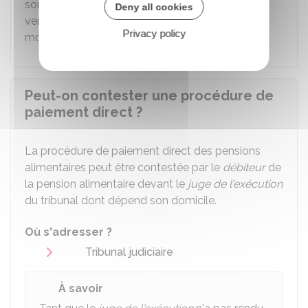
sommes qui lui sont dues en 1 seule fois. Le
Deny all cookies
versement est étalé en 12 mensualités d'un
Privacy policy
montant égal.
Peut-on contester une procédure de
paiement direct ?
La procédure de paiement direct des pensions
alimentaires peut être contestée par le
débiteur
de
la pension alimentaire devant le
juge de l'exécution
du tribunal dont dépend son domicile.
Où s'adresser ?
Tribunal judiciaire
À savoir