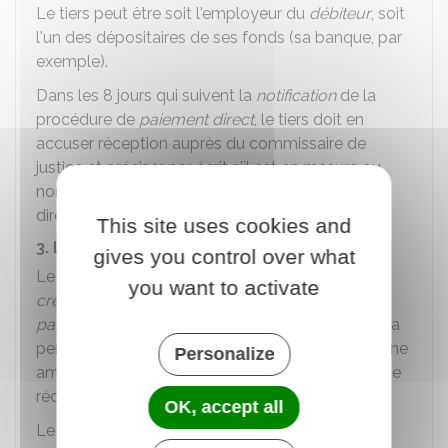
Le tiers peut être soit l'employeur du
débiteur
, soit
l'un des dépositaires de ses fonds (sa banque, par
exemple).
Dans les 8 jours qui suivent la
notification
de la
procédure de
paiement direct
, le tiers doit en
accuser réception auprès du commissaire de
justice et préciser par écrit s'il est en mesure ou
non de donner suite à la demande de paiement
direct.
This site uses cookies and
3. Le tiers réalise le paiement
gives you control over what
Le tiers qui est en mesure de rembourser le
you want to activate
créancier
, doit mettre en place la procédure de
paiement direct
. S'il ne verse pas le montant de la
pension alimentaire due au créancier, il encourt une
Personalize
amende de
1 500 €
maximum (
3 000 €
en cas de
récidive).
OK, accept all
Le tiers n'a pas à verser pas au créancier les