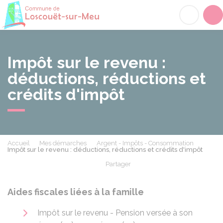
Loscouët-sur-Meu
Acc
Impôt sur le revenu :
déductions, réductions et
crédits d'impôt
Accueil
Mes démarches
Argent - Impôts - Consommation
Impôt sur le revenu : déductions, réductions et crédits d'impôt
Partager
Partager sur Facebook
Partager sur X - Twit
Partager sur
Par
Aides fiscales liées à la famille
Impôt sur le revenu - Pension versée à son