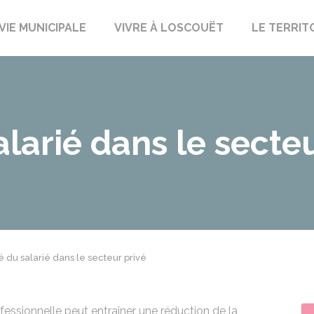
uët-sur-Meu
VIE MUNICIPALE
VIVRE À LOSCOUËT
LE TERRIT
alarié dans le secte
té du salarié dans le secteur privé
fessionnelle peut entraîner une réduction de la