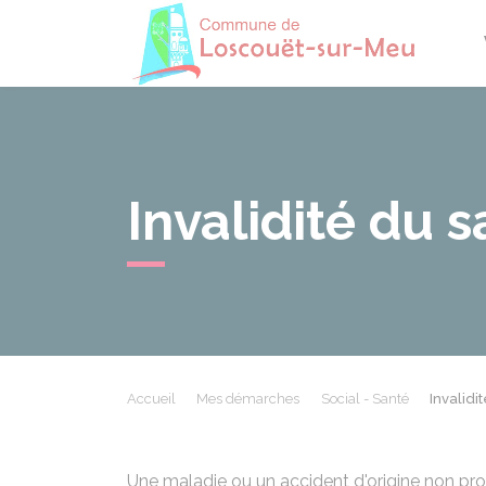
Losco
Invalidité du s
Accueil
Mes démarches
Social - Santé
Invalidi
Une maladie ou un accident d'origine non pro