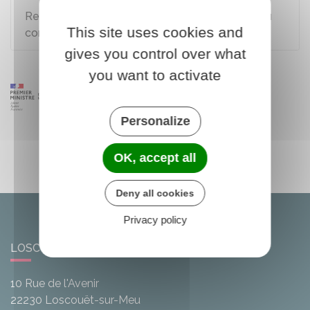
Refus d'ouverture de compte bancaire : droit au
This site uses cookies and
compte
gives you control over what
you want to activate
Personalize
OK, accept all
Deny all cookies
Privacy policy
LOSCOUËT-SUR-MEU
10 Rue de l'Avenir
22230
Loscouët-sur-Meu