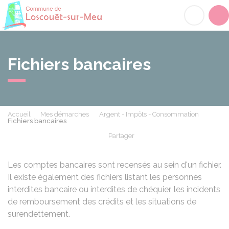
Loscouët-sur-Meu
Acc
Fichiers bancaires
Accueil
Mes démarches
Argent - Impôts - Consommation
Fichiers bancaires
Partager
Partager sur Facebook
Partager sur X - Twit
Partager sur
Par
Les comptes bancaires sont recensés au sein d'un fichier.
Il existe également des fichiers listant les personnes
interdites bancaire ou interdites de chéquier, les incidents
de remboursement des crédits et les situations de
surendettement.