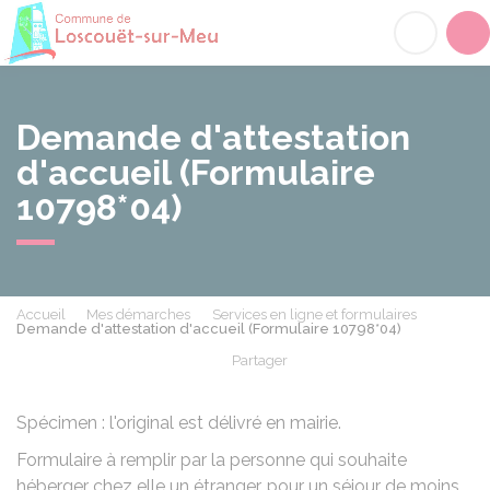
Loscouët-sur-Meu
Acc
Demande d'attestation
d'accueil (Formulaire
10798*04)
Accueil
Mes démarches
Services en ligne et formulaires
Demande d'attestation d'accueil (Formulaire 10798*04)
Partager
Partager sur Facebook
Partager sur X - Twit
Partager sur
Par
Spécimen : l'original est délivré en mairie.
Formulaire à remplir par la personne qui souhaite
héberger chez elle un étranger, pour un séjour de moins