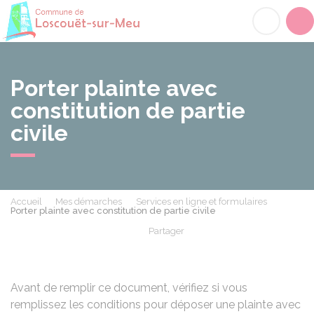
Loscouët-sur-Meu
Acc
Porter plainte avec
constitution de partie
civile
Accueil
Mes démarches
Services en ligne et formulaires
Porter plainte avec constitution de partie civile
Partager
Partager sur Facebook
Partager sur X - Twit
Partager sur
Par
Avant de remplir ce document, vérifiez si vous
remplissez les conditions pour
déposer une plainte avec