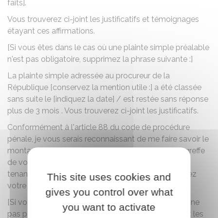
faits].
Vous trouverez ci-joint les justificatifs et témoignages
étayant ces affirmations.
[Si vous êtes dans le cas où une plainte simple préalable
n'est pas obligatoire, supprimez la phrase suivante :]
La plainte simple adressée au procureur de la
République [conservez la mention utile :] a été classée
sans suite le [indiquez la date] / est restée sans réponse
plus de 3 mois . Vous trouverez ci-joint les justificatifs.
Conformément à l'article 88 du code de procédure
pénale, je vous serais reconnaissant de me faire savoir le
montant de la somme que je devrai consigner au greffe
de votre juridiction. Cette somme doit être fixée en
tenant compte de mes revenus qui sont de [indiquez
This site uses cookies and
votre revenu mensuel net par mois].
gives you control over what
[Si vos revenus sont très faibles, vous demandez à ne
you want to activate
pas payer de consignation. Dans ce cas, remplacez les