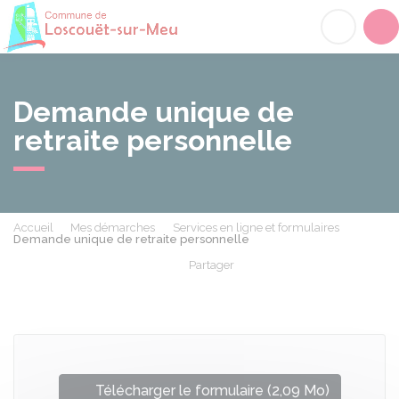
Loscouët-sur-Meu
Acc
Demande unique de
retraite personnelle
Accueil
Mes démarches
Services en ligne et formulaires
Demande unique de retraite personnelle
Partager
Partager sur Facebook
Partager sur X - Twit
Partager sur
Par
Télécharger le formulaire (2,09 Mo)