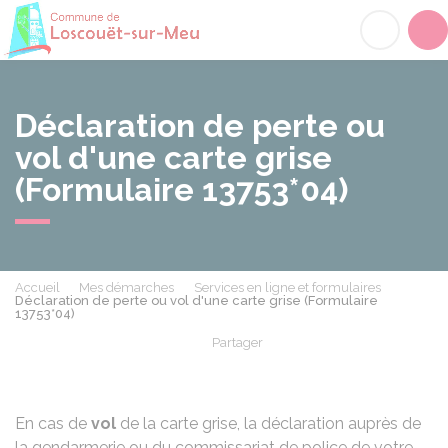
Loscouët-sur-Meu
Acc
Déclaration de perte ou
vol d'une carte grise
(Formulaire 13753*04)
Accueil
Mes démarches
Services en ligne et formulaires
Déclaration de perte ou vol d'une carte grise (Formulaire
13753*04)
Partager
Partager sur Facebook
Partager sur X - Twit
Partager sur
Par
En cas de
vol
de la carte grise, la déclaration auprès de
la gendarmerie ou du commissariat de police de votre