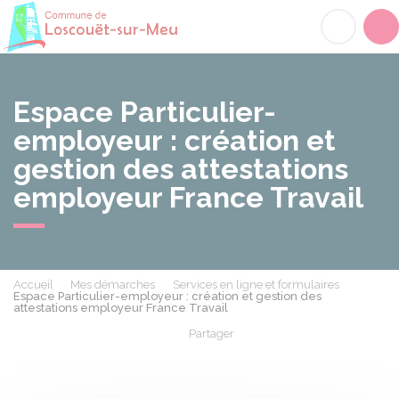
Loscouët-sur-Meu
Acc
Espace Particulier-
employeur : création et
gestion des attestations
employeur France Travail
Accueil
Mes démarches
Services en ligne et formulaires
Espace Particulier-employeur : création et gestion des
attestations employeur France Travail
Partager
Partager sur Facebook
Partager sur X - Twit
Partager sur
Par