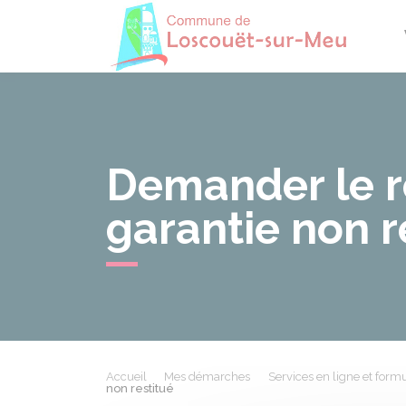
Losco
Demander le 
garantie non r
Accueil
Mes démarches
Services en ligne et formu
non restitué