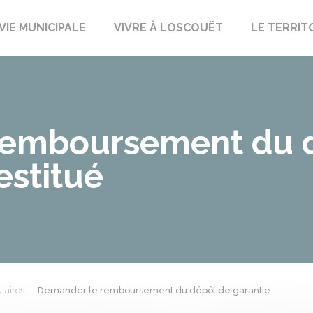
uët-sur-Meu
VIE MUNICIPALE
VIVRE À LOSCOUËT
LE TERRIT
remboursement du 
estitué
laires
Demander le remboursement du dépôt de garantie