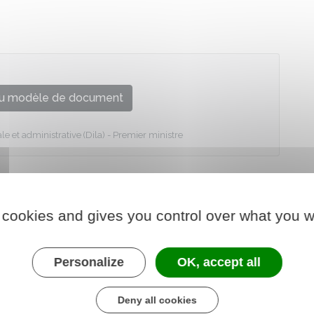
u modèle de document
le et administrative (Dila) - Premier ministre
 cookies and gives you control over what you w
Personalize
OK, accept all
Deny all cookies