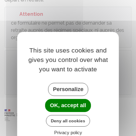
Attention
ce formulaire ne permet pas de demander sa
retraite auprès des régimes spéciaux, ni auprès des
organismes de retraites complémentaires.
This site uses cookies and
gives you control over what
you want to activate
Télécharger le formulaire (574 Ko)
Caisse nationale d'assurance vieillesse
Personalize
OK, accept all
Deny all cookies
Privacy policy