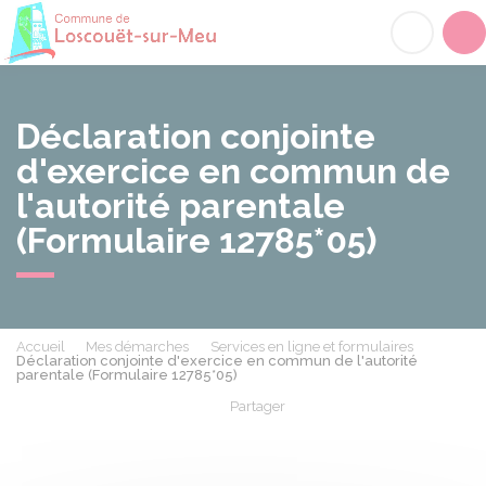
Loscouët-sur-Meu
Acc
Déclaration conjointe
d'exercice en commun de
l'autorité parentale
(Formulaire 12785*05)
Accueil
Mes démarches
Services en ligne et formulaires
Déclaration conjointe d'exercice en commun de l'autorité
parentale (Formulaire 12785*05)
Partager
Partager sur Facebook
Partager sur X - Twit
Partager sur
Par