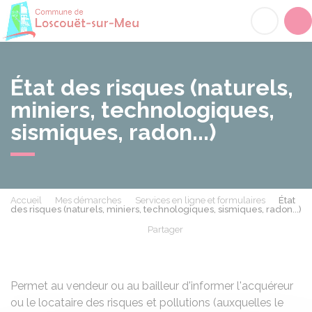
Loscouët-sur-Meu
Acc
État des risques (naturels,
miniers, technologiques,
sismiques, radon...)
Accueil
Mes démarches
Services en ligne et formulaires
État
des risques (naturels, miniers, technologiques, sismiques, radon...)
Partager
Partager sur Facebook
Partager sur X - Twit
Partager sur
Par
Permet au vendeur ou au bailleur d'informer l'acquéreur
ou le locataire des risques et pollutions (auxquelles le