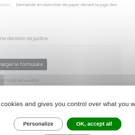
laires
Demande en injonction de payer devant le juge des
e décision de justice.
arger le formulaire
re chargé de la justice
 cookies and gives you control over what you w
Personalize
OK, accept all