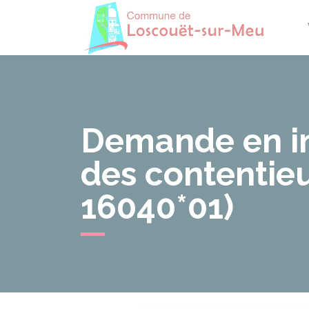
Losco
Demande en in
des contentieu
16040*01)