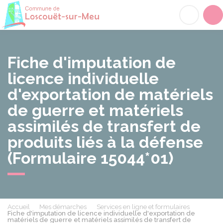
Loscouët-sur-Meu
Acc
Fiche d'imputation de
licence individuelle
d'exportation de matériels
de guerre et matériels
assimilés de transfert de
produits liés à la défense
(Formulaire 15044*01)
Accueil
Mes démarches
Services en ligne et formulaires
Fiche d'imputation de licence individuelle d'exportation de
matériels de guerre et matériels assimilés de transfert de