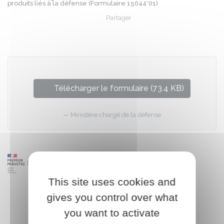
produits liés à la défense (Formulaire 15044*01)
Partager
Partager sur Facebook
Partager sur X - Twit
Partager sur
Par
Télécharger le formulaire (73.4 KB)
Ministère chargé de la défense
This site uses cookies and
gives you control over what
you want to activate