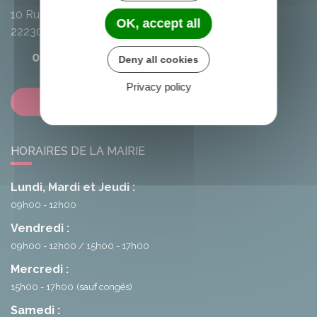
10 Rue de l'Avenir
OK, accept all
22230
Loscouët-sur-Meu
02 96 25 20 68
Deny all cookies
Privacy policy
Contactez-nous
HORAIRES DE LA MAIRIE
Lundi, Mardi et Jeudi :
09h00 - 12h00
Vendredi :
09h00 - 12h00
15h00 - 17h00
Mercredi :
15h00 - 17h00
(sauf congés)
Samedi :