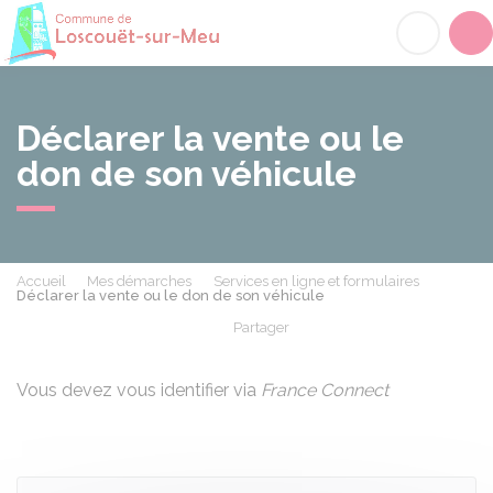
Loscouët-sur-Meu
Acc
Déclarer la vente ou le
don de son véhicule
Accueil
Mes démarches
Services en ligne et formulaires
Déclarer la vente ou le don de son véhicule
Partager
Partager sur Facebook
Partager sur X - Twit
Partager sur
Par
Vous devez vous identifier via
France Connect