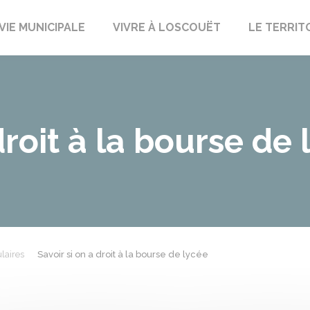
uët-sur-Meu
VIE MUNICIPALE
VIVRE À LOSCOUËT
LE TERRIT
droit à la bourse de 
laires
Savoir si on a droit à la bourse de lycée