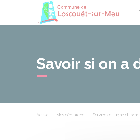
Losco
Savoir si on a 
Accueil
Mes démarches
Services en ligne et formu