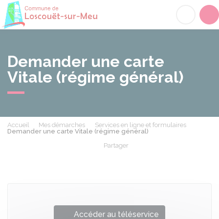
Loscouët-sur-Meu
Acc
Demander une carte
Vitale (régime général)
Accueil
Mes démarches
Services en ligne et formulaires
Demander une carte Vitale (régime général)
Partager
Partager sur Facebook
Partager sur X - Twit
Partager sur
Par
Accéder au téléservice