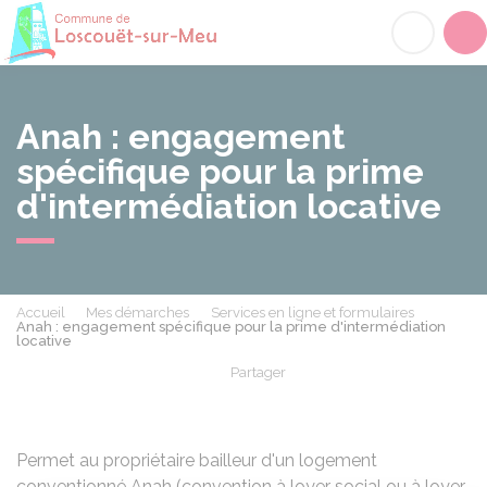
Loscouët-sur-Meu
Acc
Anah : engagement
spécifique pour la prime
d'intermédiation locative
Accueil
Mes démarches
Services en ligne et formulaires
Anah : engagement spécifique pour la prime d'intermédiation
locative
Partager
Partager sur Facebook
Partager sur X - Twit
Partager sur
Par
Permet au propriétaire bailleur d'un logement
conventionné Anah (convention à loyer social ou à loyer