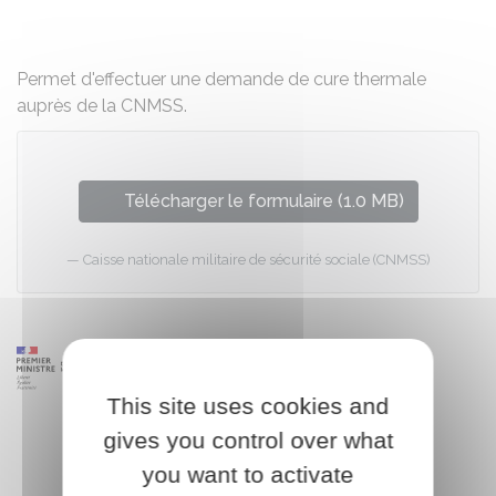
Partager sur Facebook
Partager sur X - Twit
Partager sur
Par
Permet d'effectuer une demande de cure thermale
auprès de la CNMSS.
Télécharger le formulaire (1.0 MB)
Caisse nationale militaire de sécurité sociale (CNMSS)
This site uses cookies and
gives you control over what
you want to activate