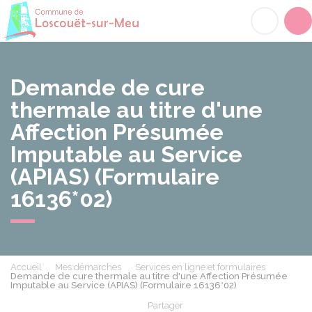
Loscouët-sur-Meu
Acc
Demande de cure
thermale au titre d'une
Affection Présumée
Imputable au Service
(APIAS) (Formulaire
16136*02)
Accueil
Mes démarches
Services en ligne et formulaires
Demande de cure thermale au titre d'une Affection Présumée
Imputable au Service (APIAS) (Formulaire 16136*02)
Partager