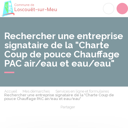
Loscouët-sur-Meu
Acc
Rechercher une entreprise
signataire de la "Charte
Coup de pouce Chauffage
PAC air/eau et eau/eau"
Accueil
Mes démarches
Services en ligne et formulaires
Rechercher une entreprise signataire de la "Charte Coup de
pouce Chauffage PAC air/eau et eau/eau"
Partager
Partager sur Facebook
Partager sur X - Twit
Partager sur
Par