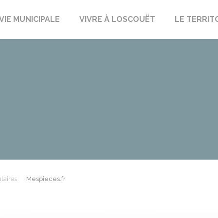
uët-sur-Meu
VIE MUNICIPALE
VIVRE À LOSCOUËT
LE TERRIT
laires
Mespieces.fr