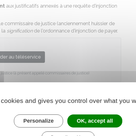
nt
aux justificatifs annexés à une requête
d'injonction
 le commissaire de justice (anciennement huissier de
s la
signification
de l'ordonnance d'injonction de payer.
der au téléservice
justice (à présent appelé commissaires de justice)
 cookies and gives you control over what you w
Personalize
OK, accept all