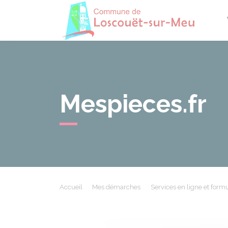
Losco
Mespieces.fr
Accueil
Mes démarches
Services en ligne et formu