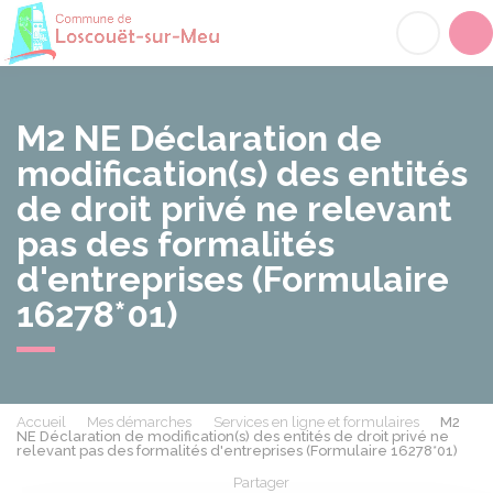
Loscouët-sur-Meu
Acc
M2 NE Déclaration de
modification(s) des entités
de droit privé ne relevant
pas des formalités
d'entreprises (Formulaire
16278*01)
Accueil
Mes démarches
Services en ligne et formulaires
M2
NE Déclaration de modification(s) des entités de droit privé ne
relevant pas des formalités d'entreprises (Formulaire 16278*01)
Partager