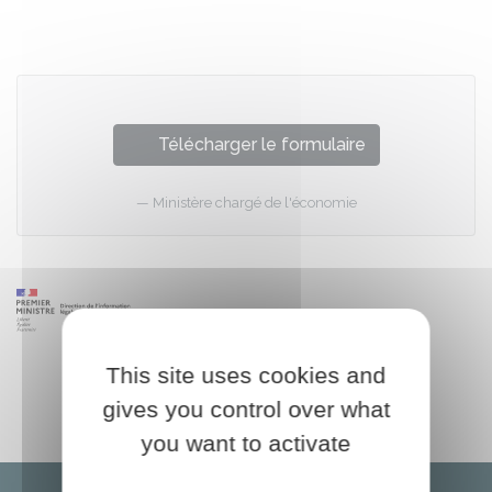
Partager sur Facebook
Partager sur X - Twit
Partager sur
Par
Télécharger le formulaire
Ministère chargé de l'économie
This site uses cookies and
gives you control over what
you want to activate