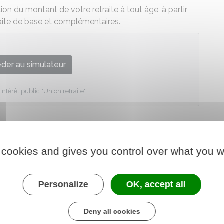
on du montant de votre retraite à tout âge, à partir
aite de base et complémentaires.
der au simulateur
térêt public "Union retraite"
 cookies and gives you control over what you w
Personalize
OK, accept all
Deny all cookies