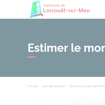
Losco
Estimer le mon
Accueil
Mes démarches
Services en ligne et formu