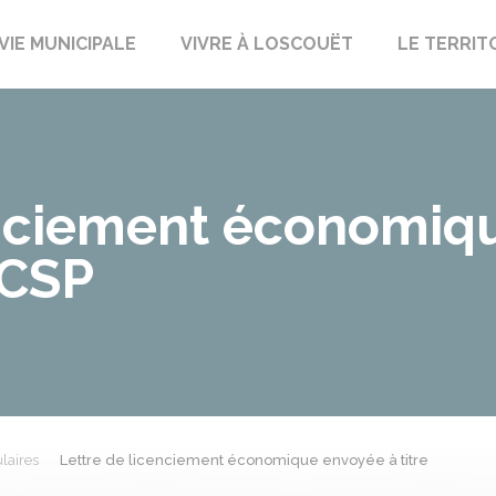
uët-sur-Meu
VIE MUNICIPALE
VIVRE À LOSCOUËT
LE TERRIT
enciement économiq
- CSP
laires
Lettre de licenciement économique envoyée à titre