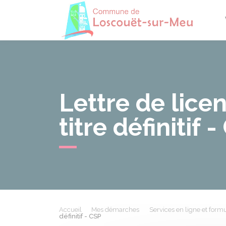
Losco
Lettre de lic
titre définitif 
Accueil
Mes démarches
Services en ligne et formu
définitif - CSP