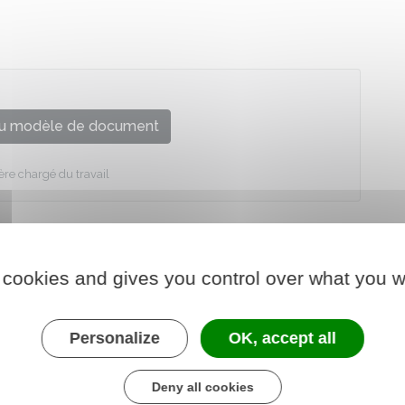
u modèle de document
ère chargé du travail
 cookies and gives you control over what you w
Personalize
OK, accept all
Deny all cookies