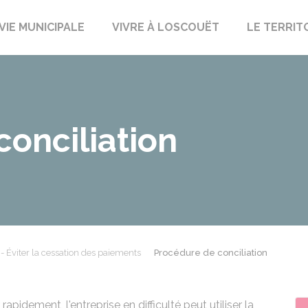
uët-sur-Meu
VIE MUNICIPALE
VIVRE À LOSCOUËT
LE TERRIT
onciliation
- Éviter la cessation des paiements
Procédure de conciliation
rapidement, l'entreprise en difficulté peut utiliser la