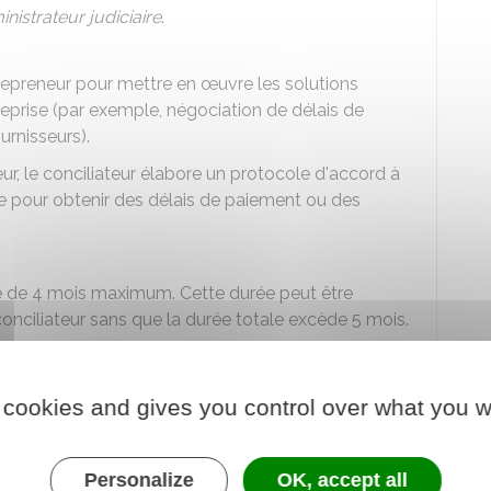
nistrateur judiciaire
.
ntrepreneur pour mettre en œuvre les solutions
treprise (par exemple, négociation de délais de
rnisseurs).
ur, le conciliateur élabore un protocole d'accord à
se pour obtenir des délais de paiement ou des
ée de 4 mois maximum. Cette durée peut être
nciliateur sans que la durée totale excède 5 mois.
 demander au président du tribunal une
 cookies and gives you control over what you w
Personalize
OK, accept all