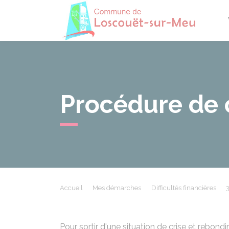
Losco
Procédure de c
Accueil
Mes démarches
Difficultés financières
3
Pour sortir d'une situation de crise et rebondir 