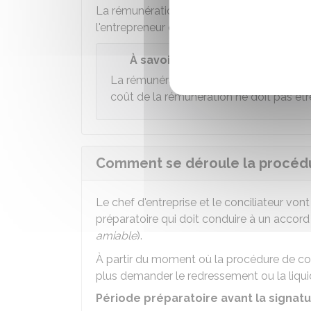
La rémunération du conciliateur est à la ch
l'entrepreneur ou le dirigeant.
À savoir
La rémunération du conciliateur est établ
coût de la rémunération ne doit pas être
Comment se déroule la procédur
Le chef d'entreprise et le conciliateur vo
préparatoire qui doit conduire à un accor
amiable
).
À partir du moment où la procédure de con
plus demander le redressement ou la liquida
Période préparatoire avant la signatu