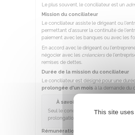
Le plus souvent, le conciliateur est un
admi
Mission du conciliateur
Le conciliateur assiste le dirigeant ou l'e
permettant d'assurer la continuité de l'en
paiement avec les banques ou avec les fou
En accord avec le dirigeant ou l'entreprene
négocier avec les
créanciers
de l'entrepri
remises de dettes.
Durée de la mission du conciliateur
Le conciliateur est désigné pour une dur
prolongée d'un mois
à la demande du co
À savoir
Seul le conciliateur a la possibilité de
This site uses
prolongation de sa mission.
Rémunération du conciliateur