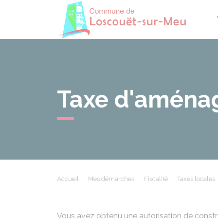
Losco
Taxe d'aména
Accueil
Mes démarches
Fiscalité
Taxes locales
Vous avez obtenu une autorisation de constru