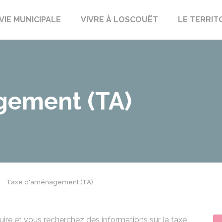
uët-sur-Meu
VIE MUNICIPALE
VIVRE À LOSCOUËT
LE TERRIT
gement (TA)
Taxe d'aménagement (TA)
ire et vous recherchez des informations sur la taxe