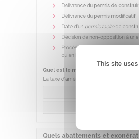
Délivrance du
permis de construi
Délivrance du
permis modificatif
Date d'un
permis tacite
de constru
Décision de non-opposition à un
Procès-verbal constatant l'achève
ou en infraction.
This site uses
Quel est le mode de calcul selon la n
La taxe d'aménagement est calculée diffé
Projet
Projet d'aména
Quels abattements et exonérat