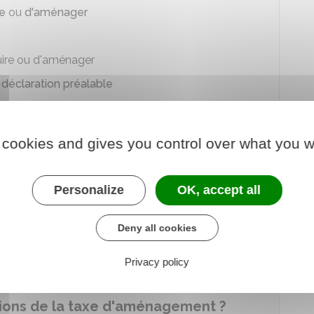
re
ou
d'aménager
ire ou d'aménager
e
déclaration préalable
ment des constructions réalisées sans autorisation
 cookies and gives you control over what you w
ature du projet ?
remment suivant votre projet :
Personalize
OK, accept all
 de construction
Deny all cookies
gement ou d'installation
Privacy policy
ions de la taxe d'aménagement ?