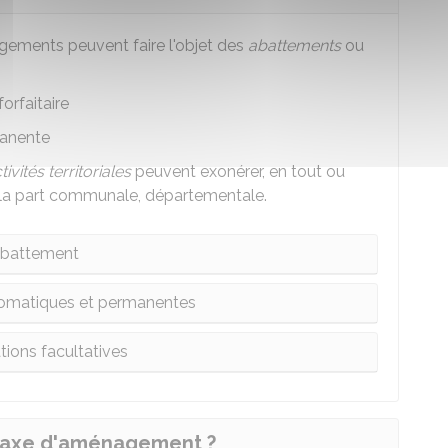
gements peuvent faire l'objet des
abattements
ou
forfaitaire
manente
tivités territoriales
peuvent exonérer, en tout ou
e la part communale, départementale.
battement
tomatiques et permanentes
tions facultatives
 taxe d'aménagement ?