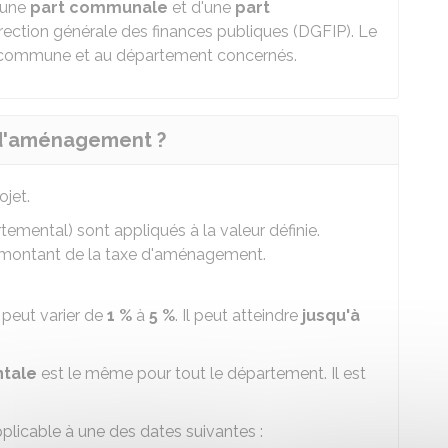
'une
part communale
et d'une
part
rection générale des finances publiques (DGFIP). Le
la commune et au département concernés.
 d'aménagement ?
ojet.
mental) sont appliqués à la valeur définie.
e montant de la taxe d'aménagement.
peut varier de
1 %
à
5 %
. Il peut atteindre
jusqu'à
ntale
est le même pour tout le département. Il est
applicable à une des dates suivantes :