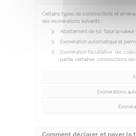
Certains types de constructions et aména
des exonérations suivants :
Abattement de
50 %
sur la valeur 
Exonération automatique et per
Exonération facultative : les
collec
partie, certaines constructions d
A
Exonérations au
Exonéra
Comment déclarer et payer la