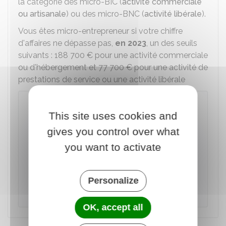
la catégorie des micro-
BIC
(
activité commerciale
ou artisanale
) ou des micro-
BNC
(
activité libérale
).
Vous êtes micro-entrepreneur si votre chiffre
d'affaires ne dépasse pas,
en 2023
, un des seuils
suivants :
188 700 €
pour une activité commerciale
ou d'hébergement et
77 700 €
pour une activité de
prestations de service ou une activité libérale
À savoir
This site uses cookies and
Les seuils de chiffre d'affaires de 2023 de la
micro-entreprise
sont augmentés
par
gives you control over what
rapport à ceux pour le chiffre d'affaires de
you want to activate
2022. Les seuils étaient de
188 700 €
(activité commerciale et hébergement) et de
77 700 €
(prestation de services et activité
Personalize
libérale).
OK, accept all