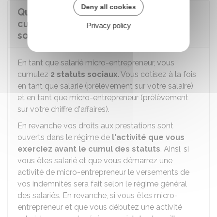
Deny all cookies
Quelles sont les conséquences du
cumul de statuts sur votre régime
Privacy policy
social ?
En tant que salarié micro-entrepreneur, vous
cumulez
2 statuts sociaux
. Vous cotisez à la fois
en tant que salarié (prélèvement sur votre salaire)
et en tant que micro-entrepreneur (prélèvement
sur votre chiffre d'affaires).
En revanche vos droits aux prestations sont
ouverts dans le régime de
l'activité que vous
exerciez avant le cumul des statuts
. Ainsi, si
vous êtes salarié et que vous démarrez une
activité de micro-entrepreneur le versements de
vos indemnités sera fait selon le régime général
des salariés. En revanche, si vous êtes micro-
entrepreneur et que vous débutez une activité