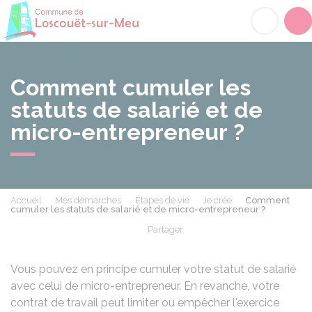
Loscouët-sur-Meu
Acc
Comment cumuler les
statuts de salarié et de
micro-entrepreneur ?
Accueil
Mes démarches
Étapes de vie
Je crée
Comment
cumuler les statuts de salarié et de micro-entrepreneur ?
Partager
Partager sur Facebook
Partager sur X - Twit
Partager sur
Par
Vous pouvez en principe cumuler votre statut de salarié
avec celui de micro-entrepreneur. En revanche, votre
contrat de travail peut limiter ou empêcher l'exercice