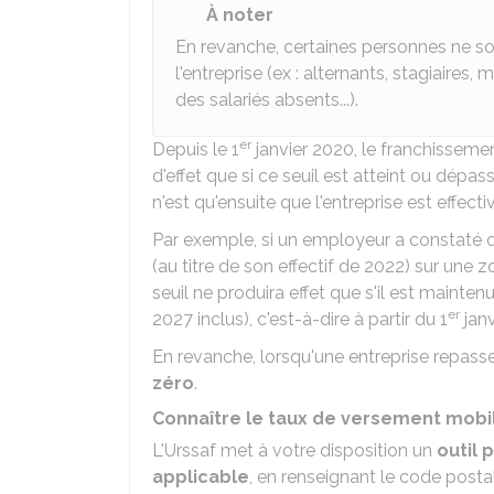
À noter
En revanche, certaines personnes ne s
l'entreprise (ex : alternants, stagiaire
des salariés absents...).
er
Depuis le 1
janvier 2020, le franchissemen
d'effet que si ce seuil est atteint ou dépas
n'est qu'ensuite que l'entreprise est effe
Par exemple, si un employeur a constaté dé
(au titre de son effectif de 2022) sur une
seuil ne produira effet que s'il est maint
er
2027 inclus), c'est-à-dire à partir du 1
janv
En revanche, lorsqu'une entreprise repasse
zéro
.
Connaître le taux de versement mobil
L'Urssaf met à votre disposition un
outil 
applicable
, en renseignant le code posta