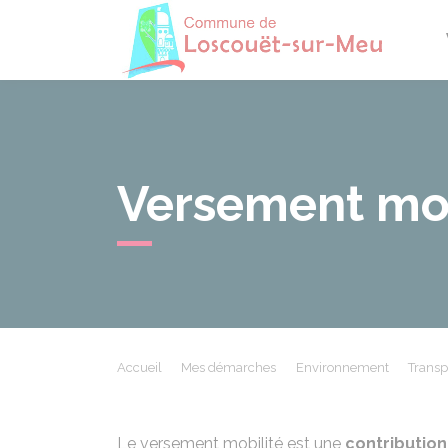
Losco
Versement mob
Accueil
Mes démarches
Environnement
Transpo
Le versement mobilité est une
contribution