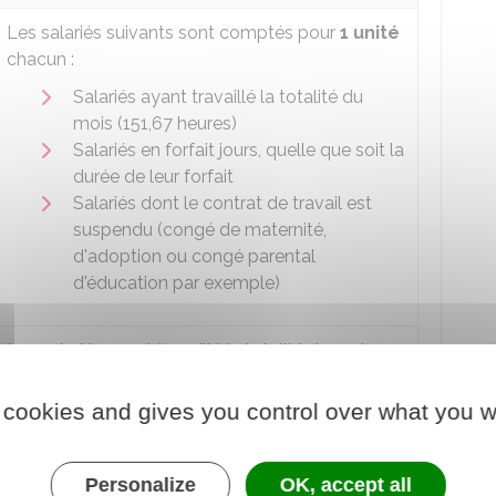
Les salariés suivants sont comptés pour
1 unité
chacun :
Salariés ayant travaillé la totalité du
mois (151,67 heures)
Salariés en forfait jours, quelle que soit la
durée de leur forfait
Salariés dont le contrat de travail est
suspendu (congé de maternité,
d'adoption ou congé parental
d'éducation par exemple)
Les salariés ayant travaillé la totalité du mois
(151,67 heures) sont comptés pour
1 unité
chacun
 cookies and gives you control over what you w
Salariés ayant travaillé la totalité du
mois (151,67 heures) sont comptés pour
Personalize
OK, accept all