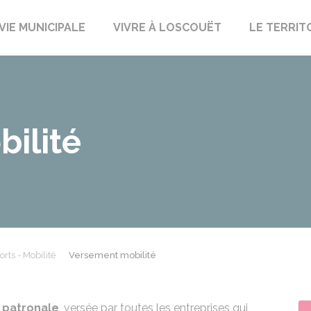
uët-sur-Meu
VIE MUNICIPALE
VIVRE À LOSCOUËT
LE TERRIT
ilité
rts - Mobilité
Versement mobilité
 patronale
, versée par toutes les entreprises qui