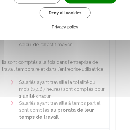
1 unité
chacun
Salariés ayant travaillé à temps partiel
Deny all cookies
sont comptés
au prorata de leur
temps de travail
Privacy policy
Salariés qui remplacent un salarié absent
ne sont pas pris en compte dans le
calcul de l'effectif moyen
Ils sont comptés à la fois dans l'entreprise de
travail temporaire et dans l'entreprise utilisatrice
Salariés ayant travaillé la totalité du
mois (151,67 heures) sont comptés pour
1 unité
chacun
Salariés ayant travaillé à temps partiel
sont comptés
au prorata de leur
temps de travail