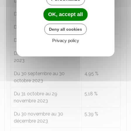
Du 30 avril au 30 mai 2023
3,46 %
Du 31 mai au 29 juin 2023
3,75 %
OK, accept all
Du 30 juin au 30 juillet 2023
4,07 %
Deny all cookies
Du 31 juillet au 30 août 2023
4,36 %
Privacy policy
Du 31 août au 29 septembre
4,65 %
2023
Du 30 septembre au 30
4,95 %
octobre 2023
Du 31 octobre au 29
5,18 %
novembre 2023
Du 30 novembre au 30
5,39 %
décembre 2023