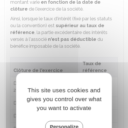
montant varie
en fonction de la date de
clôture
de l'exercice de la société.
Ainsi, lorsque le taux d'intérêt (fixé par les statuts
ou la convention) est
supérieur au taux de
référence
, la partie excédentaire des intérêts
versés à l'associé
n'est pas déductible
du
bénéfice imposable de la société.
Taux de
Clôture de l'exercice
référence
Du 31 janvier au 27 février
2,55 %
This site uses cookies and
2023
gives you control over what
Du 28 février au 30 mars 2023
2,83 %
you want to activate
Du 31 mars au 29 avril 2023
3,17 %
Personalize